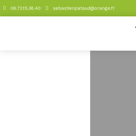
06.72.15.36.40
sebastienpataud@orange.fr