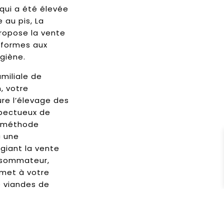
 qui a été élevée
 au pis, La
ropose la vente
nformes aux
giène.
amiliale de
, votre
ure l’élevage des
spectueux de
a méthode
c une
égiant la vente
nsommateur,
met à votre
e viandes de
infiltrée de gras
qui lui confère
té et une saveur