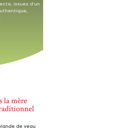
ecte, issues d’un
authentique,
.
s la mère
traditionnel
e viande de veau