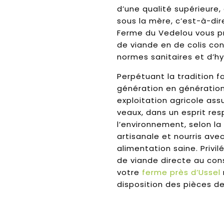
d’une qualité supérieure,
sous la mère, c’est-à-dire
Ferme du Vedelou vous p
de viande en de colis co
normes sanitaires et d’hy
Perpétuant la tradition f
génération en génération
exploitation agricole ass
veaux, dans un esprit re
l’environnement, selon l
artisanale et nourris ave
alimentation saine. Privil
de viande directe au co
votre
ferme
près d’Ussel
disposition des pièces d
couleur blanche à rosée, 
et riche en protéines, ce 
une tendreté, une jutosi