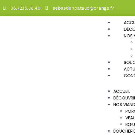
06.72.15.36.40
sebastienpataud@orange.fr
ACCU
DÉCO
NOS 
BOUC
ACTU
CON
ACCUEIL
DÉCOUVRIR
NOS VIAND
POR
VEA
BŒU
BOUCHERIE