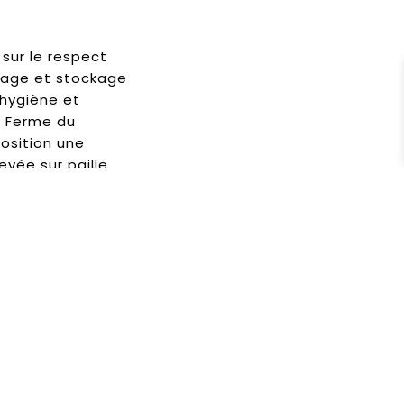
sur le respect
tage et stockage
hygiène et
a Ferme du
osition une
evée sur paille
re.
produit
rie pur porc bio
 et sans
us garantir un
auteur de vos
rôti de porc,
ans nitrite,
c. tout est
eurs de viande