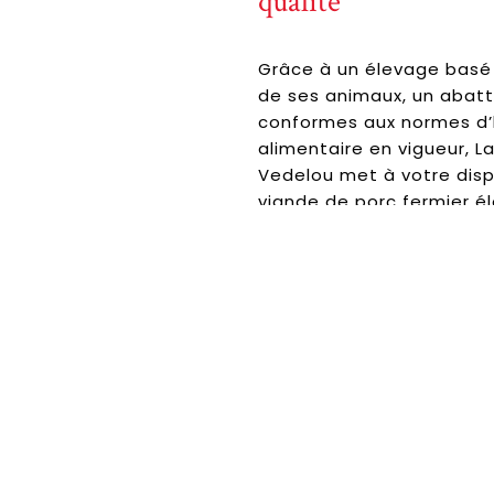
qualité
Grâce à un élevage basé 
de ses animaux, un abat
conformes aux normes d’
alimentaire en vigueur, L
Vedelou met à votre disp
viande de porc fermier él
et d’une qualité supérieu
Votre
ferme
près d’Ussel
également de la charcute
de qualité sans colorant
conservateurs afin de vo
produit de qualité à la h
exigences. Côte de porc, 
sauté de porc, saucisse s
chipolata sans nitrite, et
disponible pour les amat