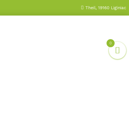
Theil, 19160 Liginiac
0